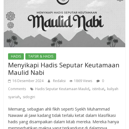
HADIS
TAFSIR & HADIS
Menyikapi Hadis Seputar Keutamaan
Maulid Nabi
16 Desember 2024
Redaksi
1869 Views
0
,
,
Comments
Hadis Seputar Keutamaan Maulid
istinbat
kuliyah
,
syariah
sidogiri
Memang, sebagian ahli fikih seperti Syekh Muhammad
Nawawi al-Jawi kadang tidak terlalu ketat dalam klasifikasi
hadis yang disampaikan dalam kitab mereka. Mereka hanya
memperhatikan makna yang terkandung di dalamnya.