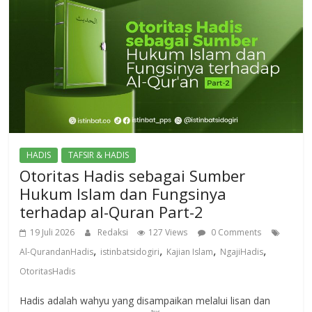
HADIS
TAFSIR & HADIS
Otoritas Hadis sebagai Sumber
Hukum Islam dan Fungsinya
terhadap al-Quran Part-2
19 Juli 2026
Redaksi
127 Views
0 Comments
,
,
,
,
Al-QurandanHadis
istinbatsidogiri
Kajian Islam
NgajiHadis
OtoritasHadis
Hadis adalah wahyu yang disampaikan melalui lisan dan