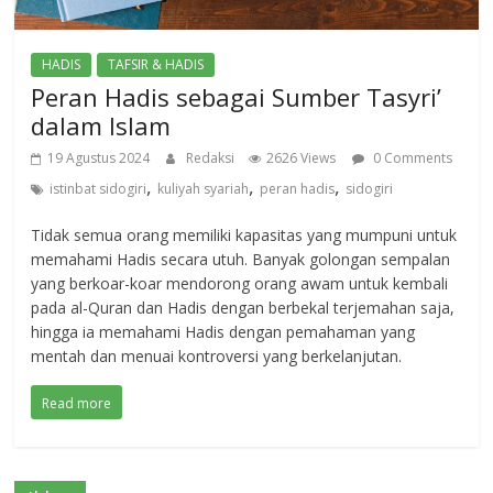
HADIS
TAFSIR & HADIS
Peran Hadis sebagai Sumber Tasyri’
dalam Islam
19 Agustus 2024
Redaksi
2626 Views
0 Comments
,
,
,
istinbat sidogiri
kuliyah syariah
peran hadis
sidogiri
Tidak semua orang memiliki kapasitas yang mumpuni untuk
memahami Hadis secara utuh. Banyak golongan sempalan
yang berkoar-koar mendorong orang awam untuk kembali
pada al-Quran dan Hadis dengan berbekal terjemahan saja,
hingga ia memahami Hadis dengan pemahaman yang
mentah dan menuai kontroversi yang berkelanjutan.
Read more