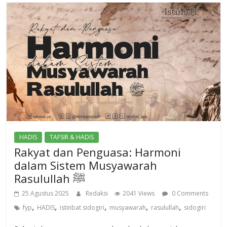
HADIS
TAFSIR & HADIS
Rakyat dan Penguasa: Harmoni
dalam Sistem Musyawarah
Rasulullah ﷺ
25 Agustus 2025
Redaksi
2041 Views
0 Comments
,
,
,
,
,
fyp
HADIS
istinbat sidogiri
musyawarah
rasulullah
sidogiri