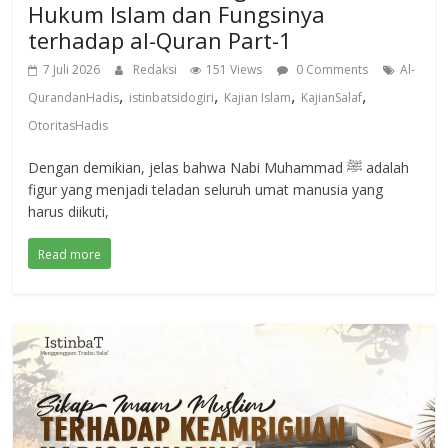
Hukum Islam dan Fungsinya
terhadap al-Quran Part-1
7 Juli 2026
Redaksi
151 Views
0 Comments
Al-
,
,
,
,
QurandanHadis
istinbatsidogiri
Kajian Islam
KajianSalaf
OtoritasHadis
Dengan demikian, jelas bahwa Nabi Muhammad ﷺ adalah
figur yang menjadi teladan seluruh umat manusia yang
harus diikuti,
Read more