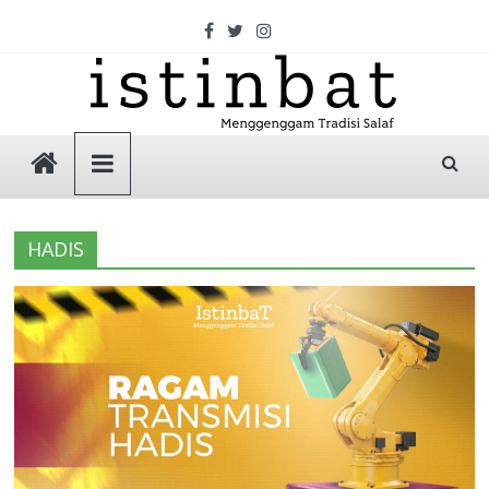
Skip
to
content
Istinbat
Menggenggam
Tradisi
HADIS
Salaf