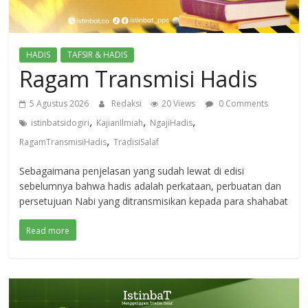
HADIS
TAFSIR & HADIS
Ragam Transmisi Hadis
5 Agustus 2026
Redaksi
20 Views
0 Comments
,
,
,
istinbatsidogiri
KajianIlmiah
NgajiHadis
,
RagamTransmisiHadis
TradisiSalaf
Sebagaimana penjelasan yang sudah lewat di edisi
sebelumnya bahwa hadis adalah perkataan, perbuatan dan
persetujuan Nabi yang ditransmisikan kepada para shahabat
Read more