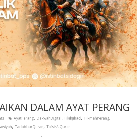
BAIKAN DALAM AYAT PERANG
,
,
,
,
ts
AyatPerang
DakwahDigital
FikihJihad
HikmahPerang
,
,
awiyah
TadabburQuran
TafsirAlQuran