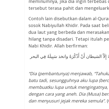
meminumnya, jika dia ingin terbebas 
tersebut terasa pahit dan mengeluark
Contoh lain disebutkan dalam al-Qura
sosok Nabiyullah Khidir. Pada saat b
dua laut yang berbeda dan merasakan
hilang tanpa disadari. Tetapi itulah 
Nabi Khidir. Allah berfirman:
يهُ إِلَاّ الشيطان أَنْ أَذْكُرَهُ واتخذ سَبِيلَهُ فِي البحر
“Dia (pembantunya) menjawab, “Tahukah
batu tadi, sesungguhnya aku lupa (berce
membuatku lupa untuk mengingatnya, ke
dengan cara yang aneh. Dia (Musa) berka
dan menyusuri jejak mereka semula”.
(