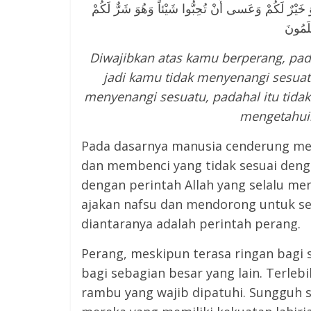
 خَيْرٌ لَكُمْ وَعَسى أَنْ تُحِبُّوا شَيْئاً وَهُوَ شَرٌّ لَكُمْ
عْلَمُونَ
Diwajibkan atas kamu berperang, pad
jadi kamu tidak menyenangi sesuat
menyenangi sesuatu, padahal itu tida
mengetahui
Pada dasarnya manusia cenderung men
dan membenci yang tidak sesuai dengan
dengan perintah Allah yang selalu m
ajakan nafsu dan mendorong untuk se
diantaranya adalah perintah perang.
Perang, meskipun terasa ringan bagi
bagi sebagian besar yang lain. Terleb
rambu yang wajib dipatuhi. Sungguh s