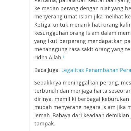
Pertama, pahala dan keutamaan yang d
ke medan perang dengan niat yang b
menyerang umat Islam jika melihat k
Ketiga, untuk menarik hati orang kaf
kesungguhan orang Islam dalam memb
yang ikut berperang mendapatkan paha
menanggung rasa sakit orang yang t
ridha Allah.
1
Baca Juga:
Legalitas Penambahan Pera
Sebaliknya meninggalkan perang, mes
terbunuh dan menjaga harta seseora
dirinya, memiliki berbagai keburukan
mudah menyerang negara Islam jika m
lemah. Bahaya dari keadaan demikian 
tampak.