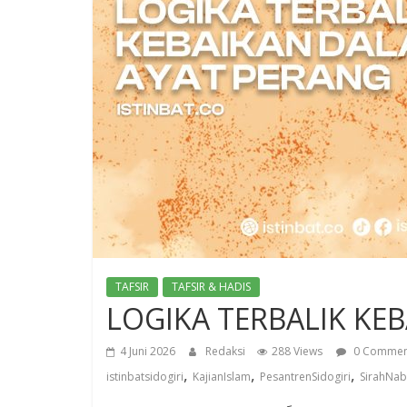
TAFSIR
TAFSIR & HADIS
LOGIKA TERBALIK KE
4 Juni 2026
Redaksi
288 Views
0 Commen
,
,
,
istinbatsidogiri
KajianIslam
PesantrenSidogiri
SirahNab