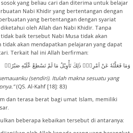
osok yang beliau cari dan diterima untuk belajar
erbuatan Nabi Khidir yang bertentangan dengan
k perbuatan yang bertentangan dengan syariat
diketahui oleh Allah dan Nabi Khidir. Tanpa
 tidak baik tersebut Nabi Musa tidak akan
n tidak akan mendapatkan pelajaran yang dapat
ri. Terkait hal ini Allah berfirman:
وَمَا فَعَلْتُهٗ عَنْ اَمْرِيْۗ ذٰلِكَ تَأْوِيْلُ مَا لَمْ تَسْطِعْ عَّلَيْهِ صَبْرًاۗ
emauanku (sendiri). Itulah makna sesuatu yang
pnya.”
(QS. Al-Kahf [18]: 83)
m dan terasa berat bagi umat Islam, memiliki
sar.
lkan beberapa kebaikan tersebut di antaranya: