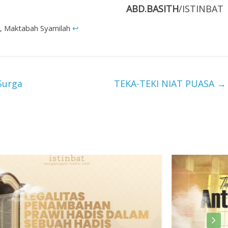
ABD.BASITH
/ISTINBAT
4, Maktabah Syamilah
↩︎
Surga
TEKA-TEKI NIAT PUASA
→