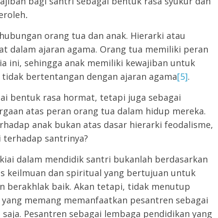
jiban bagi santri sebagai bentuk rasa syukur dan
eroleh
.
a hubungan orang tua dan anak. Hierarki atau
uat dalam ajaran agama. Orang tua memiliki peran
 ini, sehingga anak memiliki kewajiban untuk
 tidak bertentangan dengan ajaran agama
[5]
.
i bentuk rasa hormat, tetapi juga sebagai
gaan atas peran orang tua dalam hidup mereka.
erhadap anak bukan atas dasar hierarki feodalisme,
i terhadap santrinya?
as kiai dalam mendidik santri bukanlah berdasarkan
as keilmuan dan spiritual yang bertujuan untuk
 berakhlak baik. Akan tetapi, tidak menutup
 yang memang memanfaatkan pesantren sebagai
n saja. Pesantren sebagai lembaga pendidikan yang