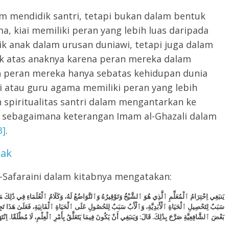
lam mendidik santri, tetapi bukan dalam bentuk
, kiai memiliki peran yang lebih luas daripada
ik anak dalam urusan duniawi, tetapi juga dalam
ak atas anaknya karena peran mereka dalam
peran mereka hanya sebatas kehidupan dunia
ai atau guru agama memiliki peran yang lebih
spiritualitas santri dalam mengantarkan ke
t, sebagaimana keterangan Imam al-Ghazali dalam
3]
.
jak
Safaraini dalam kitabnya mengatakan:
يَنبَغِي اِحْتِرَامُ ٱلْمُعَلِّمِ ٱلَّذِي هُوَ ٱلشَّيْخُ وَتَوْقِيرُهُ وَٱلتَّوَاضُعُ لَهُ، وَكَلَامُ ٱلْعُلَمَاءِ فِي ذَٰلِكَ مَعْ
سَبَبٌ لِتَحْصِيلِ ٱلْحَيَاةِ ٱلْأَبَدِيَّةِ، وَٱلْأَبُ سَبَبٌ لِلحُصُولِ عَلَى ٱلْحَيَاةِ ٱلْفَانِيَةِ، فَعَلَىٰ هَذَا تَجِ
بَعْضَ ٱلشَّافِعِيَّةِ صَرَّحَ بِذَٰلِكَ. قَالَ: وَيَنبَغِي أَنْ يَكُونَ فِيمَا يَتَعَلَّقُ بِأَمْرِ ٱلْعِلْمِ، لَا مُطْلَقًا. اِنْتَ