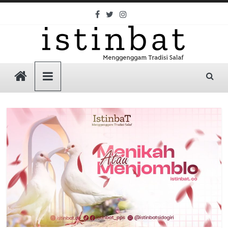
Skip
to
content
Istinbat
Menggenggam
Tradisi
Salaf