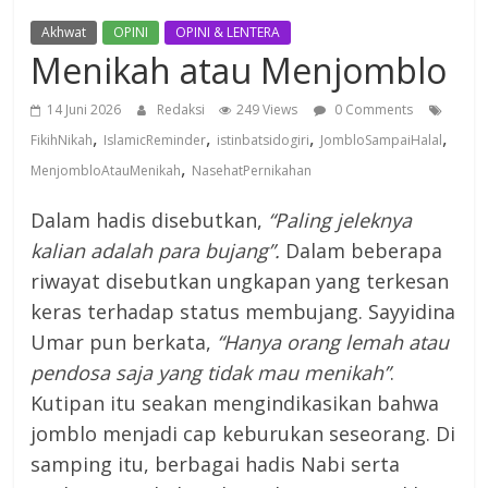
Akhwat
OPINI
OPINI & LENTERA
Menikah atau Menjomblo
14 Juni 2026
Redaksi
249 Views
0 Comments
,
,
,
,
FikihNikah
IslamicReminder
istinbatsidogiri
JombloSampaiHalal
,
MenjombloAtauMenikah
NasehatPernikahan
Dalam hadis disebutkan,
“Paling jeleknya
kalian adalah para bujang”.
Dalam beberapa
riwayat disebutkan ungkapan yang terkesan
keras terhadap status membujang. Sayyidina
Umar pun berkata,
“Hanya orang lemah atau
pendosa saja yang tidak mau menikah”
.
Kutipan itu seakan mengindikasikan bahwa
jomblo menjadi cap keburukan seseorang. Di
samping itu, berbagai hadis Nabi serta