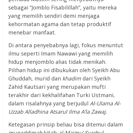
sebagai “Jomblo Fisabilillah”, yaitu mereka
yang memilih sendiri demi menjaga
kehormatan agama dan tetap produktif
menebar manfaat.
Di antara penyebabnya lagi, fokus menuntut
ilmu seperti Imam Nawawi yang memilih
hidup menjomblo alias tidak menikah.
Pilihan hidup ini dibukukan oleh Syeikh Abu
Ghuddah, murid dan
khadim
dari Syeikh
Zahid Kautsari yang merupakan mufti
terakhir dari kekhalifahan Turki Ustmani,
dalam risalahnya yang berjudul
Al-Ulama Al-
Uzzab Alladhina Atsarul Ilma A’la Zawaj.
Ketegasan prinsip beliau bisa ditemui dalam
muqaddimah
kitab
al-Majmu’ Syarhul