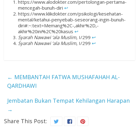
https://www.alodokter.com/pertolongan-pertama-
mencegah-bunuh-diri
↩︎
https://www.klikdokter.com/psikologi/kesehatan-
mental/ketahui-penyebab-seseorang-ingin-bunuh-
diri#:~:text=Memang%2C-,akhir%2D,-
akhir%20ini%2C%20kasus
↩︎
Syarah Nawawi ‘ala Muslim
, I/299
↩︎
Syarah Nawawi ‘ala Muslim
, I/299
↩︎
←
MEMBANTAH FATWA MUSHAFAHAH AL-
QARDHAWI
Jembatan Bukan Tempat Kehilangan Harapan
→
Share This Post: