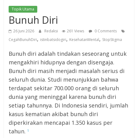
Topik Utama
Bunuh Diri
26 Juni 2026
Redaksi
261 Views
0 Comments
,
,
,
CegahBunuhDiri
istinbatsidogiri
KesehatanMental
StopStigma
Bunuh diri adalah tindakan seseorang untuk
mengakhiri hidupnya dengan disengaja.
Bunuh diri masih menjadi masalah serius di
seluruh dunia. Studi menunjukkan bahwa
terdapat sekitar 700.000 orang di seluruh
dunia yang meninggal karena bunuh diri
setiap tahunnya. Di Indonesia sendiri, jumlah
kasus kematian akibat bunuh diri
diperkirakan mencapai 1.350 kasus per
tahun.
1