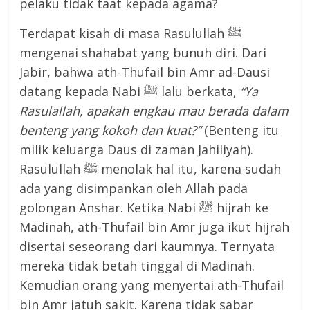
pelaku tidak taat kepada agama?
Terdapat kisah di masa Rasulullah ﷺ
mengenai shahabat yang bunuh diri. Dari
Jabir, bahwa ath-Thufail bin Amr ad-Dausi
datang kepada Nabi ﷺ lalu berkata,
“Ya
Rasulallah, apakah engkau mau berada dalam
benteng yang kokoh dan kuat?”
(Benteng itu
milik keluarga Daus di zaman Jahiliyah).
Rasulullah ﷺ menolak hal itu, karena sudah
ada yang disimpankan oleh Allah pada
golongan Anshar. Ketika Nabi ﷺ hijrah ke
Madinah, ath-Thufail bin Amr juga ikut hijrah
disertai seseorang dari kaumnya. Ternyata
mereka tidak betah tinggal di Madinah.
Kemudian orang yang menyertai ath-Thufail
bin Amr jatuh sakit. Karena tidak sabar