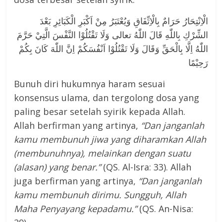
الْاِنْتِحَارُ حَرَامٌ بِالْاِتِّفَاقِ وَيُعْتَبَرُ مِنْ اَكْبَرِ الْكَبَائِرِ بَعْدَ
الشِّرْكِ بِاللّٰهِ قَالَ اللّٰهُ تعالى وَلَا تَقْتُلُوْا النَّفْسَ الَّتِيْ حَرَّمَ
اللّٰهُ اِلَّا بِالْحَقِّ وَقَالَ وَلَا تَقْتُلُوْا اَنْفُسَكُمْ اِنَّ اللّٰهَ كَانَ بِكُمْ
رَحِيْمًا
Bunuh diri hukumnya haram sesuai
konsensus ulama, dan tergolong dosa yang
paling besar setelah syirik kepada Allah.
Allah berfirman yang artinya,
“Dan janganlah
kamu membunuh jiwa yang diharamkan Allah
(membunuhnya), melainkan dengan suatu
(alasan) yang benar.”
(QS. Al-Isra: 33). Allah
juga berfirman yang artinya,
“Dan janganlah
kamu membunuh dirimu. Sungguh, Allah
Maha Penyayang kepadamu.”
(QS. An-Nisa: