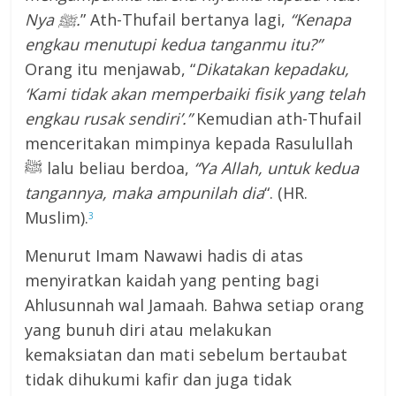
Nya ﷺ.
” Ath-Thufail bertanya lagi,
“Kenapa
engkau menutupi kedua tanganmu itu?”
Orang itu menjawab, “
Dikatakan kepadaku,
‘Kami tidak akan memperbaiki fisik yang telah
engkau rusak sendiri’.”
Kemudian ath-Thufail
menceritakan mimpinya kepada Rasulullah
ﷺ lalu beliau berdoa,
“Ya Allah, untuk kedua
tangannya, maka ampunilah dia
“. (HR.
Muslim).
3
Menurut Imam Nawawi hadis di atas
menyiratkan kaidah yang penting bagi
Ahlusunnah wal Jamaah. Bahwa setiap orang
yang bunuh diri atau melakukan
kemaksiatan dan mati sebelum bertaubat
tidak dihukumi kafir dan juga tidak