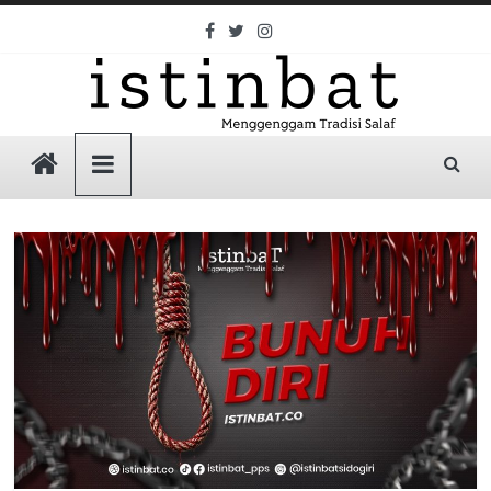
Skip
to
content
Istinbat
Menggenggam
Tradisi
Salaf