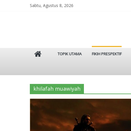
Skip
Sabtu, Agustus 8, 2026
to
content
Istinbat
TOPIK UTAMA
FIKIH PRESPEKTIF
Menggenggam
Tradisi
Salaf
khilafah muawiyah