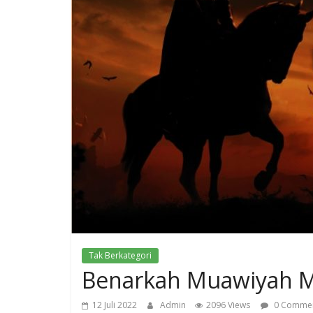
Tak Berkategori
Benarkah Muawiyah M
12 Juli 2022
Admin
2096 Views
0 Comme