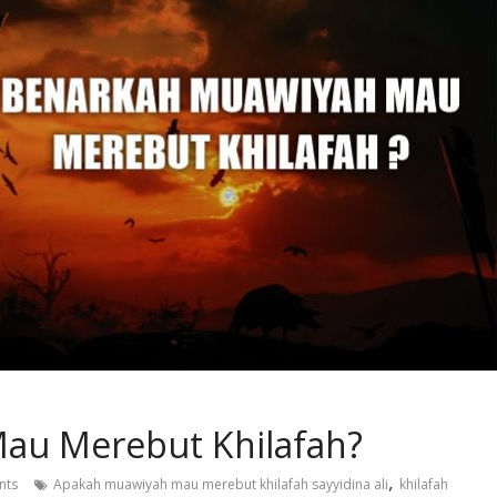
au Merebut Khilafah?
,
nts
Apakah muawiyah mau merebut khilafah sayyidina ali
khilafah