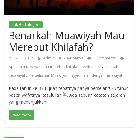
Tak Berkategori
Benarkah Muawiyah Mau
Merebut Khilafah?
12 Juli 2022
Admin
2090 Views
0 Comments
,
Apakah muawiyah mau merebut khilafah sayyidina ali
khilafah
,
,
muawiyah
Perselisihan Muawiyah
syyidina ali dengan muawiyah
Pada tahun ke 37 Hijriah tepatnya hanya berselang 25 tahun
pasca wafatnya Rasulullah ﷺ. Ada sebuah catatan sejarah
yang menunjukkan
Read more