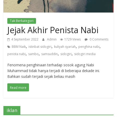
Tak Berkategori
Jejak Akhir Penista Nabi
4 September 2022
Admin
1729 Views
0 Comments
,
,
,
,
BBM Naik
istinbat sidogiri
kuliyah syariah
penghina nabi
,
,
,
,
penista nabi
sambo
samsuddin
sidogiri
sidogiri media
Fenomena penghinaan terhadap sosok agung Nabi
Muhammad tidak hanya terjadi di beberapa dekade ini.
Bahkan sudah terjadi sejak beliau masih
Read more
iklan