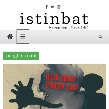
Skip
to
content
Istinbat
Menggenggam
Tradisi
penghina nabi
Salaf