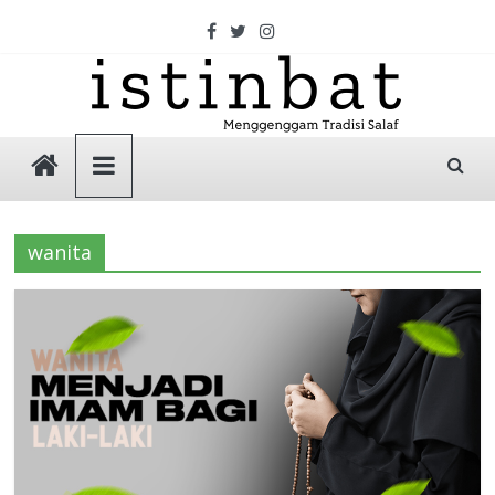
Skip
to
content
Istinbat
Menggenggam
Tradisi
wanita
Salaf