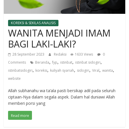
KOREKSI & SEKILAS ANALISIS
WANITA MENJADI IMAM
BAGI LAKI-LAKI?
28 September 2023
Redaksi
1633 Views
0
,
,
,
,
Comments
Beranda
fyp
istinbat
istinbat sidogiri
,
,
,
,
,
,
istinbatsidogiri
koreksi
kuliyah syariah
sidogiri
Viral
wanita
website
Allah subhanahu wa ta’ala pasti bersikap adil pada seluruh
ciptaan-Nya dalam segala aspek. Dalam hal duniawi Allah
memberi porsi yang
Read more