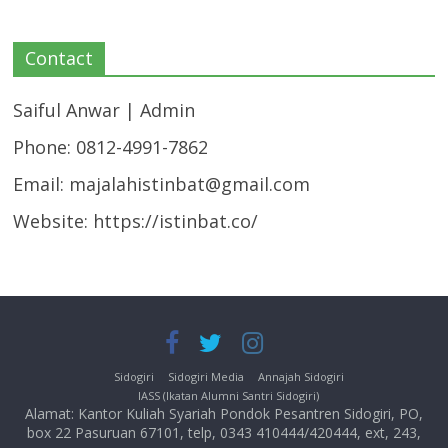
Contact
Saiful Anwar | Admin
Phone: 0812-4991-7862
Email:
majalahistinbat@gmail.com
Website: https://istinbat.co/
Sidogiri
Sidogiri Media
Annajah Sidogiri
IASS (Ikatan Alumni Santri Sidogiri)
Alamat: Kantor Kuliah Syariah Pondok Pesantren Sidogiri, PO,
box 22 Pasuruan 67101, telp, 0343 410444/420444, ext, 243,