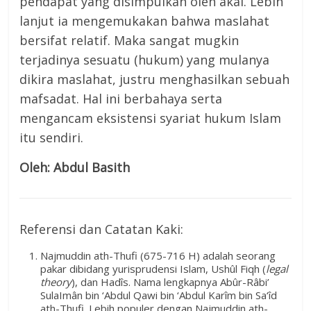
pendapat yang disimpulkan oleh akal. Lebih
lanjut ia mengemukakan bahwa maslahat
bersifat relatif. Maka sangat mugkin
terjadinya sesuatu (hukum) yang mulanya
dikira maslahat, justru menghasilkan sebuah
mafsadat. Hal ini berbahaya serta
mengancam eksistensi syariat hukum Islam
itu sendiri.
Oleh: Abdul Basith
Referensi dan Catatan Kaki:
Najmuddin ath-Thufi (675-716 H) adalah seorang
pakar dibidang yurisprudensi Islam, Ushûl Fiqh (
legal
theory
), dan Hadîs. Nama lengkapnya Abûr-Râbi’
SulaImân bin ‘Abdul Qawi bin ‘Abdul Karîm bin Sa‘îd
ath-Thufi. Lebih populer dengan Najmuddin ath-