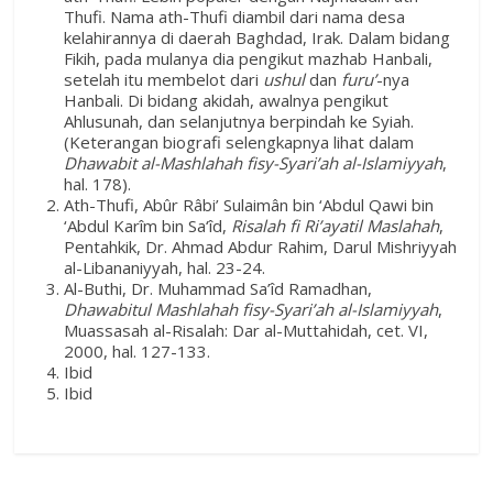
Thufi. Nama ath-Thufi diambil dari nama desa
kelahirannya di daerah Baghdad, Irak. Dalam bidang
Fikih, pada mulanya dia pengikut mazhab Hanbali,
setelah itu membelot dari
ushul
dan
furu’
-nya
Hanbali. Di bidang akidah, awalnya pengikut
Ahlusunah, dan selanjutnya berpindah ke Syiah.
(Keterangan biografi selengkapnya lihat dalam
Dhawabit al-Mashlahah fisy-Syari’ah al-Islamiyyah
,
hal. 178).
Ath-Thufi, Abûr Râbi’ Sulaimân bin ‘Abdul Qawi bin
‘Abdul Karîm bin Sa‘îd,
Risalah fi Ri’ayatil Maslahah
,
Pentahkik, Dr. Ahmad Abdur Rahim, Darul Mishriyyah
al-Libananiyyah, hal. 23-24.
Al-Buthi, Dr. Muhammad Sa’îd Ramadhan,
Dhawabitul Mashlahah fisy-Syari’ah al-Islamiyyah
,
Muassasah al-Risalah: Dar al-Muttahidah, cet. VI,
2000, hal. 127-133.
Ibid
Ibid