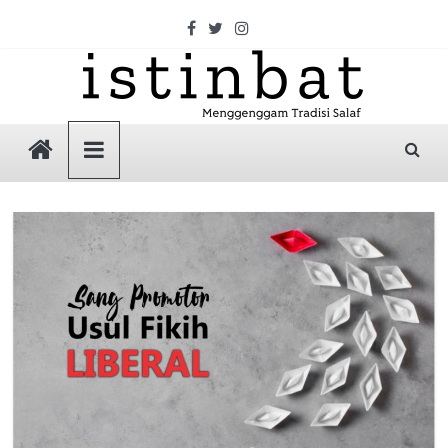
Skip
to
content
Istinbat
Menggenggam
Tradisi
Salaf