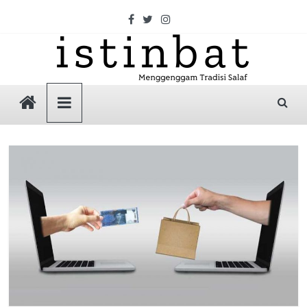
Skip
to
content
Istinbat
Menggenggam
Tradisi
Salaf