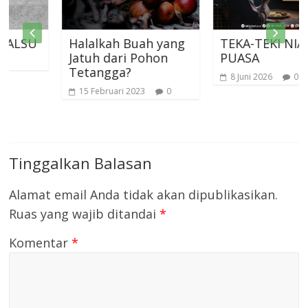
U
Halalkah Buah yang
TEKA-TEKI NIAT
Jatuh dari Pohon
PUASA
Tetangga?
8 Juni 2026
0
15 Februari 2023
0
Tinggalkan Balasan
Alamat email Anda tidak akan dipublikasikan.
Ruas yang wajib ditandai
*
Komentar
*