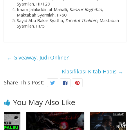
Syamilah, III/129
Imam Jalaluddin al-Mahalli,
Kanzur Raghibin
,
Maktabah Syamilah, II/60
Sayid Abu Bakar Syatha,
I’anatut Thalibin
, Maktabah
Syamilah. III/5
←
Giveaway, Judi Online?
Klasifikasi Kitab Hadis
→
Share This Post:
You May Also Like