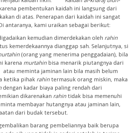
an menjadi kaidah fikih. Kaidah
al-kharaj bidh-
 karena pembentukan kaidah ini langsung dari
kakan di atas. Penerapan dari kaidah ini sangat
 Di antaranya, kami uraikan sebagai berikut:
digadaikan kemudian dimerdekakan oleh
rahin
us kemerdekaannya dianggap sah. Selanjutnya, si
urtahin
(orang yang menerima penggadaian), bila
ni karena
murtahin
bisa menarik piutangnya dari
 atau meminta jaminan lain bila masih belum
a ketika pihak
rahin
termasuk orang miskin, maka
n
dengan kadar biaya paling rendah dari
emikian dikarenakan
rahin
tidak bisa memenuhi
diminta membayar hutangnya atau jaminan lain,
atan dari budak tersebut.
gembalikan barang pembeliannya baik berupa