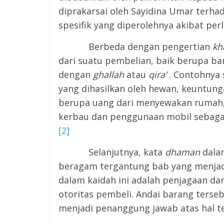
diprakarsai oleh Sayidina Umar terhad
spesifik yang diperolehnya akibat perl
Berbeda dengan pengertian
kh
dari suatu pembelian, baik berupa bara
dengan
ghallah
atau
qira’
. Contohnya 
yang dihasilkan oleh hewan, keuntung
berupa uang dari menyewakan rumah, 
kerbau dan penggunaan mobil sebagai
[2]
Selanjutnya, kata
dhaman
dalam
beragam tergantung bab yang menjad
dalam kaidah ini adalah penjagaan da
otoritas pembeli. Andai barang terse
menjadi penanggung jawab atas hal t