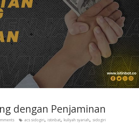
ng dengan Penjaminan
,
,
,
omments
acs sidogiri
istinbat
kuliyah syariah
sidogiri