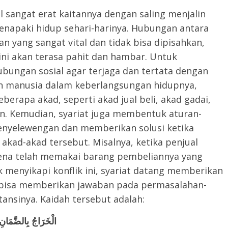
ngat erat kaitannya dengan saling menjalin
napaki hidup sehari-harinya. Hubungan antara
an yang sangat vital dan tidak bisa dipisahkan,
ini akan terasa pahit dan hambar. Untuk
ngan sosial agar terjaga dan tertata dengan
n manusia dalam keberlangsungan hidupnya,
berapa akad, seperti akad jual beli, akad gadai,
ain. Kemudian, syariat juga membentuk aturan-
enyelewengan dan memberikan solusi ketika
akad-akad tersebut. Misalnya, ketika penjual
rena telah memakai barang pembeliannya yang
 menyikapi konflik ini, syariat datang memberikan
 bisa memberikan jawaban pada permasalahan-
ansinya. Kaidah tersebut adalah:
الْخَرَاجُ بِالضَّمَانِ