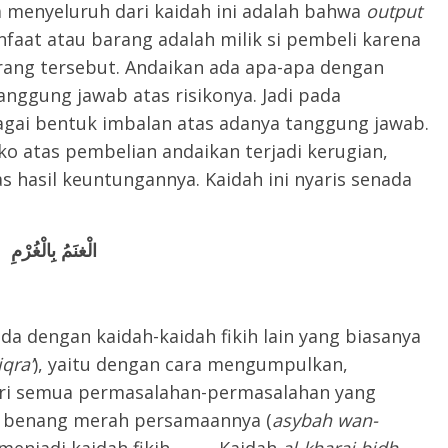
enyeluruh dari kaidah ini adalah bahwa
output
faat atau barang adalah milik si pembeli karena
rang tersebut. Andaikan ada apa-apa dengan
nggung jawab atas risikonya. Jadi pada
bagai bentuk imbalan atas adanya tanggung jawab.
o atas pembelian andaikan terjadi kerugian,
s hasil keuntungannya. Kaidah ini nyaris senada
الْغنَمُ بِالْغُرْمِ
dengan kaidah-kaidah fikih lain yang biasanya
iqra’
), yaitu dengan cara mengumpulkan,
ri semua permasalahan-permasalahan yang
rik benang merah persamaannya (
asybah wan-