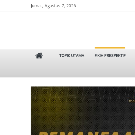
Skip
Jumat, Agustus 7, 2026
to
content
Istinbat
TOPIK UTAMA
FIKIH PRESPEKTIF
Menggenggam
Tradisi
Salaf