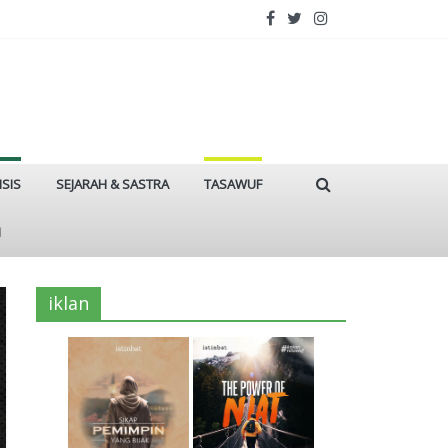
ISIS
SEJARAH & SASTRA
TASAWUF
I
iklan