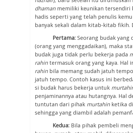
nazhair
), baru setelah itu dirumusk
dhaman
memiliki keunikan tersendiri
hadis seperti yang telah penulis kemu
banyak sekali dalam kitab-kitab fikih.
Pertama:
Seorang budak yang 
(orang yang menggadaikan), maka stat
budak juga tidak perlu bekerja pada
m
rahin
termasuk orang yang kaya. Hal i
rahin
bila memang sudah jatuh tempo
jatuh tempo. Contoh kasus ini berbed
si budak harus bekerja untuk
murtahi
penjaminannya atau hutangnya. Hal d
tuntutan dari pihak
murtahin
ketika 
sehingga yang diambil adalah pemanfa
Kedua:
Bila pihak pembeli men