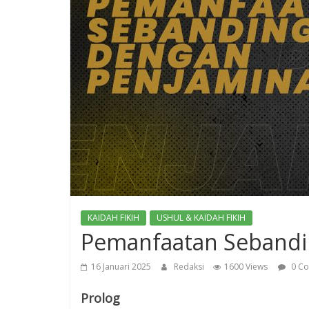
KAIDAH FIKIH
USHUL & KAIDAH FIKIH
Pemanfaatan Sebandi
16 Januari 2025
Redaksi
1600 Views
0 C
Prolog