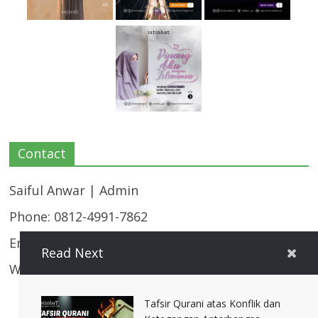
Contact
Saiful Anwar | Admin
Phone: 0812-4991-7862
Email:
majalahistinbat@gmail.com
Read Next
Website: https://istinbat.co/
Tafsir Qurani atas Konflik dan