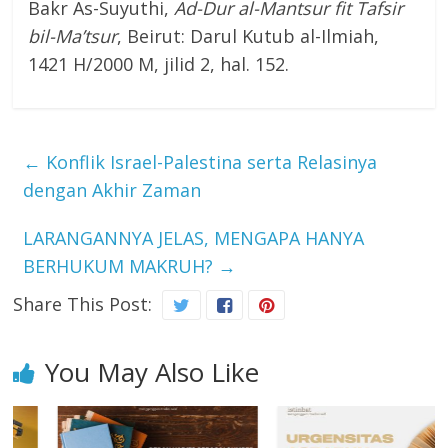
Bakr As-Suyuthi,
Ad-D
u
r
al-
Mantsur fit Tafsir
bil
-Ma’tsur
, Beirut: Darul Kutub al-Ilmiah,
1421 H/2000 M, jilid 2, hal. 152.
←
Konflik Israel-Palestina serta Relasinya
dengan Akhir Zaman
LARANGANNYA JELAS, MENGAPA HANYA
BERHUKUM MAKRUH?
→
Share This Post:
You May Also Like