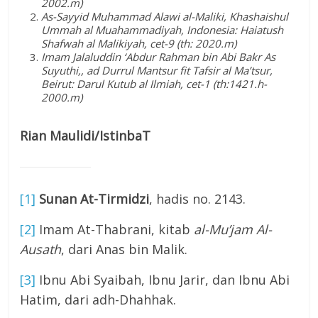
2002.m)
As-Sayyid Muhammad Alawi al-Maliki, Khashaishul
Ummah al Muahammadiyah, Indonesia: Haiatush
Shafwah al Malikiyah, cet-9 (th: 2020.m)
Imam Jalaluddin ‘Abdur Rahman bin Abi Bakr As
Suyuthi,, ad Durrul Mantsur fit Tafsir al Ma’tsur,
Beirut: Darul Kutub al Ilmiah, cet-1 (th:1421.h-
2000.m)
Rian Maulidi/IstinbaT
[1]
Sunan At-Tirmidzi
, hadis no. 2143.
[2]
Imam At-Thabrani, kitab
al-Mu’jam Al-
Ausath
, dari Anas bin Malik.
[3]
Ibnu Abi Syaibah, Ibnu Jarir, dan Ibnu Abi
Hatim, dari adh-Dhahhak.