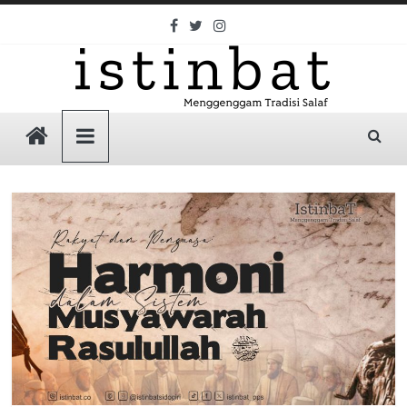
Skip
to
content
Istinbat
Menggenggam
Tradisi
Salaf