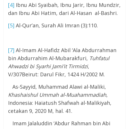
[4]
Ibnu Abi Syaibah, Ibnu Jarir, Ibnu Mundzir,
dan Ibnu Abi Hatim, dari Al-Hasan al-Bashri.
[5]
Al-Qur’an, Surah Ali Imran (3):110.
[7]
Al-Imam Al-Hafidz Abil ‘Ala Abdurrahman
bin Abdurrahim Al-Mubarakfuri,
Tuhfatul
Ahwadzi bi Syarhi Jami’it Tirmidzi
,
V/307Beirut: Darul Fikr, 1424 H/2002 M.
As-Sayyid, Muhammad Alawi al-Maliki,
Khashaishul Ummah al-Muahammadiah
,
Indonesia: Haiatush Shafwah al-Malikiyah,
cetakan 9, 2020 M, hal. 41.
Imam Jalaluddin ‘Abdur Rahman bin Abi