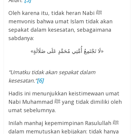
Allah.”
[5]
Oleh karena itu, tidak heran Nabi ﷺ
memvonis bahwa umat Islam tidak akan
sepakat dalam kesesatan, sebagaimana
sabdanya:
«لَا تَجْتَمِعُ أُمَّتِي مُحَمَّدٍ عَلَى ضَلَالَةٍ»
“Umatku tidak akan sepakat dalam
kesesatan.”
[6]
Hadis ini menunjukkan keistimewaan umat
Nabi Muhammad ﷺ yang tidak dimiliki oleh
umat sebelumnya.
Inilah manhaj kepemimpinan Rasulullah ﷺ
dalam memutuskan kebijakan: tidak hanya