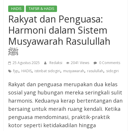
HADIS
TAFSIR & HADIS
Rakyat dan Penguasa:
Harmoni dalam Sistem
Musyawarah Rasulullah
ﷺ
25 Agustus 2025
Redaksi
2041 Views
0 Comments
,
,
,
,
,
fyp
HADIS
istinbat sidogiri
musyawarah
rasulullah
sidogiri
Rakyat dan penguasa merupakan dua kelas
sosial yang hubungan mereka seringkali sulit
harmonis. Keduanya kerap bertentangan dan
bersaing untuk meraih ruang kendali. Ketika
penguasa mendominasi, praktik-praktik
kotor seperti ketidakadilan hingga