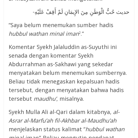
-حديث حُبُّ الْوَطَنِ مِنَ الإِيمَانِ لَمْ أَقِفْ عَلَيْهِ
“Saya belum menemukan sumber hadis
hubbul wathan minal iman
.”
2
Komentar Syekh Jalaluddin as-Suyuthi ini
senada dengan komentar Syekh
Abdurrahman as-Sakhawi yang sekedar
menyatakan belum menemukan sumbernya.
Beliau tidak menegaskan kepalsuan hadis
tersebut, dengan menyatakan bahwa hadis
tersebut
maudhu’
, misalnya.
Syekh Mulla Ali al-Qari dalam kitabnya,
al-
Asrar al-Marfu’ah fil-Akhbar al-Maudhu’ah
menjelaskan status kalimat “
hubbul wathan
minal iman”
. Beliau mengutip pendapat