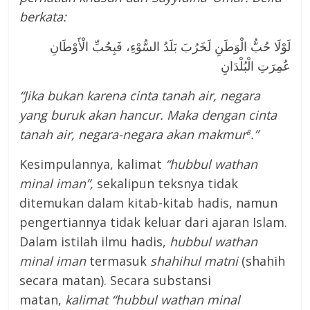
berkata:
لَوْلَا حُبُّ الْوَطَنِ لَخَرُبَ بَلَدُ السُّوْءِ، فَبِحُبِّ الْأَوْطَانِ
عُمِرَتِ الْبُلْدَانِ
“
Jika bukan karena cinta tanah air, negara
yang buruk akan hancur. Maka dengan cinta
tanah air, negara-negara akan makmur
.”
8
Kesimpulannya, kalimat
“hubbul wathan
minal iman”,
sekalipun teksnya tidak
ditemukan dalam kitab-kitab hadis, namun
pengertiannya tidak keluar dari ajaran Islam.
Dalam istilah ilmu hadis,
hubbul wathan
minal iman
termasuk
shahihul matni
(shahih
secara matan). Secara substansi
matan,
kalimat
“hubbul wathan minal