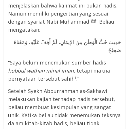
menjelaskan bahwa kalimat ini bukan hadis.
Namun memiliki pengertian yang sesuai
dengan syariat Nabi Muhammad ﷺ. Beliau
mengatakan:
حَدِيث حُبُّ الْوَطَنِ مِنَ الإِيمَانِ، لَمْ أَقِفْ عَلَيْهِ، وَمَعْنَاهُ
صَحِيْحٌ
“Saya belum menemukan sumber hadis
hubbul wathan minal iman
, tetapi makna
pernyataan tersebut sahih
.”
1
Setelah Syekh Abdurrahman as-Sakhawi
melakukan kajian terhadap hadis tersebut,
beliau membuat kesimpulan yang sangat
unik. Ketika beliau tidak menemukan teksnya
dalam kitab-kitab hadis, beliau tidak