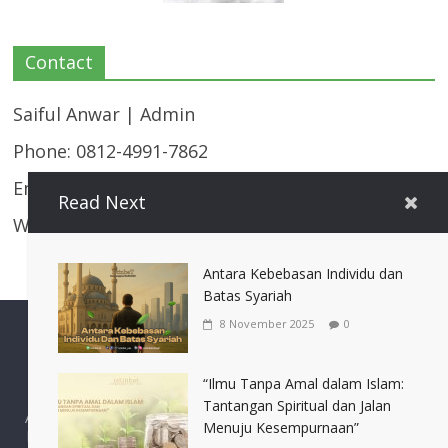
Contact
Saiful Anwar | Admin
Phone: 0812-4991-7862
Email:
majalahistinbat@gmail.com
Read Next
Website: https://istinbat.co/
Antara Kebebasan Individu dan
Batas Syariah
8 November 2025
0
Sidogiri
Sidogiri Media
Annajah Sidogiri
“Ilmu Tanpa Amal dalam Islam:
IASS (Ikatan Alumni Santri Sidogiri)
Tantangan Spiritual dan Jalan
Alamat: Kantor Kuliah Syariah Pondok Pesantren Sidogiri, PO,
Menuju Kesempurnaan”
box 22 Pasuruan 67101, telp, 0343 410444/420444, ext, 243,