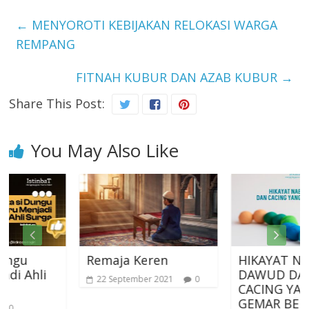
←
MENYOROTI KEBIJAKAN RELOKASI WARGA
REMPANG
FITNAH KUBUR DAN AZAB KUBUR
→
Share This Post:
You May Also Like
Remaja Keren
HIKAYAT NABI
hli
DAWUD DAN
22 September 2021
0
CACING YANG
GEMAR BERZIKIR