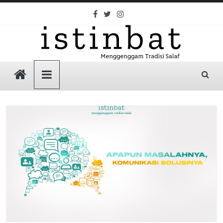
Skip
to
content
Istinbat
Menggenggam
Tradisi
Salaf