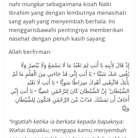
nahi mungkar
sebagaimana kisah Nabi
Ibrahim yang dengan lembutnya menasihati
sang ayah yang menyembah berhala. Ini
menggarisbawahi pentingnya memberikan
nasehat dengan penuh kasih sayang.
Allah berfirman:
إِذْ قَالَ لِأَبِيهِ يَا أَبَتِ لِمَ تَعْبُدُ مَا لَا يَسْمَعُ وَلَا يُبْصِرُ وَلَا
يُغْنِي عَنكَ شَيْئًا • يَا أَبَتِ إِنِّي قَدْ جَاءَنِي مِنَ الْعِلْمِ مَا لَمْ
يَأْتِكَ فَاتَّبِعْنِي أَهْدِكَ صِرَاطًا سَوِيًّا • يَا أَبَتِ لَا تَعْبُدِ
الشَّيْطَانَ ۖ إِنَّ الشَّيْطَانَ كَانَ لِلرَّحْمَٰنِ عَصِيًّا • يَا أَبَتِ إِنِّي
أَخَافُ أَن يَمَسَّكَ عَذَابٌ مِّنَ الرَّحْمَٰنِ فَتَكُونَ لِلشَّيْطَانِ
وَلِيًّا
“Ingatlah ketika ia berkata kepada bapaknya:
Wahai bapakku, mengapa kamu menyembah