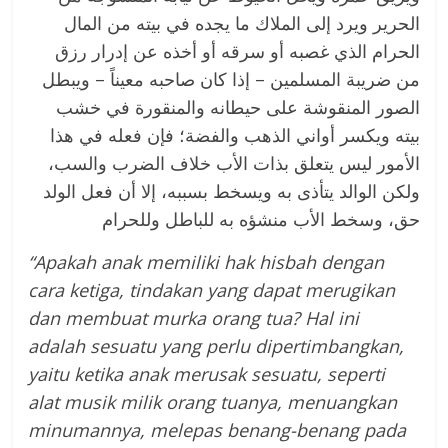
الحرير ويرد إلى الملاك ما يجده في بيته من المال
الحرام الذي غصبه أو سرقه أو أخذه عن إدرار رزق
من ضريبة المسلمين – إذا كان صاحبه معيناً – ويبطل
الصور المنقوشة على حيطانه والمنقورة في خشب
بيته ويكسر أواني الذهب والفضة؛ فإن فعله في هذا
الأمور ليس يتعلق بذات الأب خلاف الضرب والسب،
ولكن الوالد يتأذى به ويسخط بسببه، إلا أن فعل الولد
حق، وسخط الأب منشؤه به للباطل وللحرام
“Apakah anak memiliki hak hisbah dengan
cara ketiga, tindakan yang dapat merugikan
dan membuat murka orang tua? Hal ini
adalah sesuatu yang perlu dipertimbangkan,
yaitu ketika anak merusak sesuatu, seperti
alat musik milik orang tuanya, menuangkan
minumannya, melepas benang-benang pada