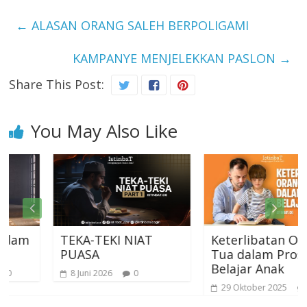
←
ALASAN ORANG SALEH BERPOLIGAMI
KAMPANYE MENJELEKKAN PASLON
→
Share This Post:
You May Also Like
m
TEKA-TEKI NIAT
Keterlibatan Orang
PUASA
Tua dalam Proses
Belajar Anak
8 Juni 2026
0
29 Oktober 2025
0