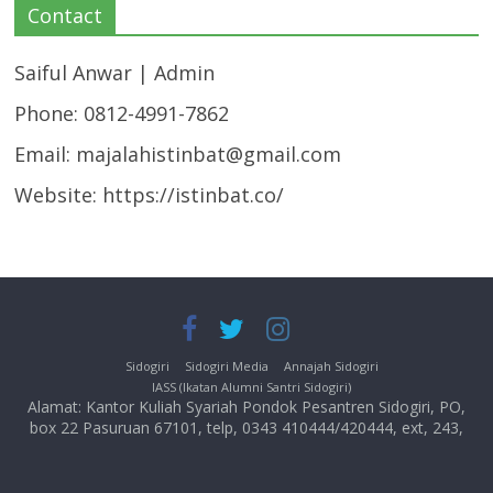
Contact
Saiful Anwar | Admin
Phone: 0812-4991-7862
Email:
majalahistinbat@gmail.com
Website: https://istinbat.co/
Sidogiri
Sidogiri Media
Annajah Sidogiri
IASS (Ikatan Alumni Santri Sidogiri)
Alamat: Kantor Kuliah Syariah Pondok Pesantren Sidogiri, PO,
box 22 Pasuruan 67101, telp, 0343 410444/420444, ext, 243,