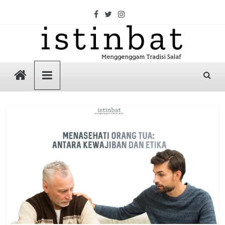
Skip
to
content
Istinbat
Menggenggam
Tradisi
Salaf