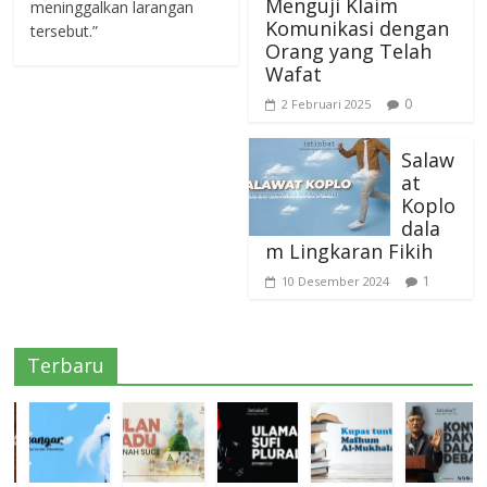
Menguji Klaim
meninggalkan larangan
Komunikasi dengan
tersebut.”
Orang yang Telah
Wafat
0
2 Februari 2025
Salaw
at
Koplo
dala
m Lingkaran Fikih
1
10 Desember 2024
Terbaru