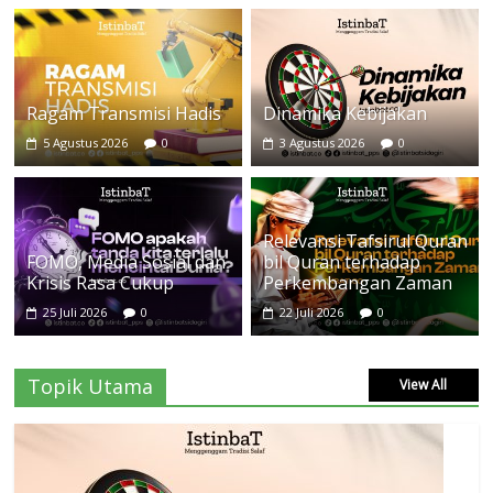
Ragam Transmisi Hadis
Dinamika Kebijakan
5 Agustus 2026
0
3 Agustus 2026
0
Relevansi Tafsirul Quran
FOMO, Media Sosial dan
bil Quran terhadap
Krisis Rasa Cukup
Perkembangan Zaman
25 Juli 2026
0
22 Juli 2026
0
Topik Utama
View All