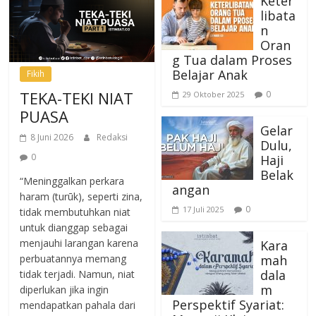
Keter
libata
n
Oran
g Tua dalam Proses
Belajar Anak
Fikih
TEKA-TEKI NIAT
0
29 Oktober 2025
PUASA
Gelar
8 Juni 2026
Redaksi
Dulu,
0
Haji
Belak
“Meninggalkan perkara
angan
haram (turūk), seperti zina,
0
17 Juli 2025
tidak membutuhkan niat
untuk dianggap sebagai
menjauhi larangan karena
Kara
mah
perbuatannya memang
dala
tidak terjadi. Namun, niat
m
diperlukan jika ingin
Perspektif Syariat:
mendapatkan pahala dari