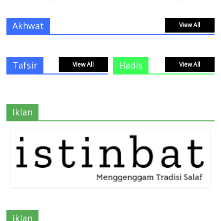
Akhwat
View All
Tafsir
Hadis
View All
View All
Iklan
iklan